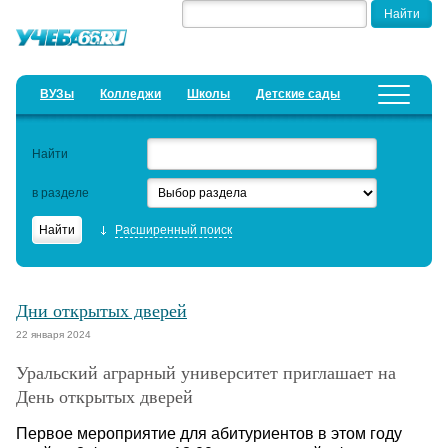
ВУЗы
Колледжи
Школы
Детские сады
Детские лагеря
Курсы
Предложить новость
Найти
Добавить уч. заведение
в разделе
Рейтинги
Расширенный поиск
ЕГЭ
Семинары
Дни открытых дверей
Дистанционное обучение
22 января 2024
Уральский аграрный университет приглашает на
Актуальные статьи
День открытых дверей
Образовательный кредит
Первое мероприятие для абитуриентов в этом году