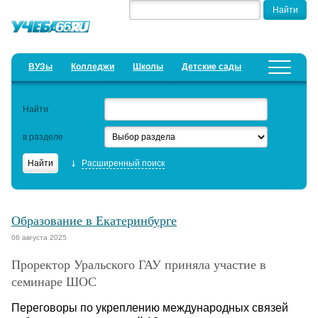
ВУЗы
Колледжи
Школы
Детские сады
Детские лагеря
Курсы
Найти
Добавить уч. заведение
Предложить новость
в разделе
Рейтинги
Расширенный поиск
ЕГЭ
Семинары
Образование в Екатеринбурге
Дистанционное обучение
06 августа 2025
Проректор Уральского ГАУ приняла участие в
Актуальные статьи
семинаре ШОС
Образовательный кредит
Переговоры по укреплению международных связей