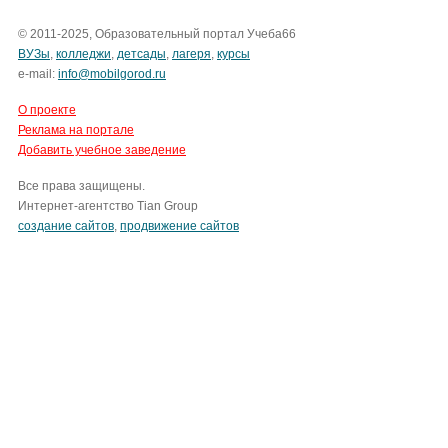
© 2011-2025, Образовательный портал Учеба66
ВУЗы
,
колледжи
,
детсады
,
лагеря
,
курсы
e-mail:
info@mobilgorod.ru
О проекте
Реклама на портале
Добавить учебное заведение
Все права защищены.
Интернет-агентство Tian Group
cоздание сайтов
,
продвижение сайтов