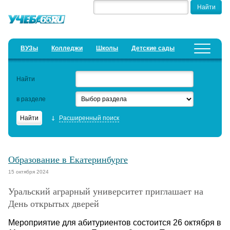
ВУЗы
Колледжи
Школы
Детские сады
Детские лагеря
Курсы
Найти
Добавить уч. заведение
Предложить новость
в разделе
Рейтинги
Расширенный поиск
ЕГЭ
Семинары
Образование в Екатеринбурге
Дистанционное обучение
15 октября 2024
Уральский аграрный университет приглашает на
Актуальные статьи
День открытых дверей
Образовательный кредит
Мероприятие для абитуриентов состоится 26 октября в