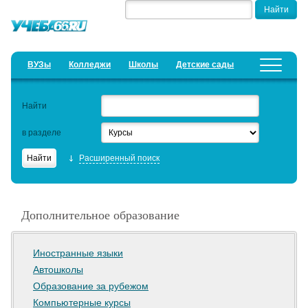
ВУЗы
Колледжи
Школы
Детские сады
Детские лагеря
Курсы
Предложить новость
Найти
Добавить уч. заведение
в разделе
Рейтинги
Расширенный поиск
ЕГЭ
Семинары
Дополнительное образование
Дистанционное обучение
Актуальные статьи
Иностранные языки
Автошколы
Образовательный кредит
Образование за рубежом
Компьютерные курсы